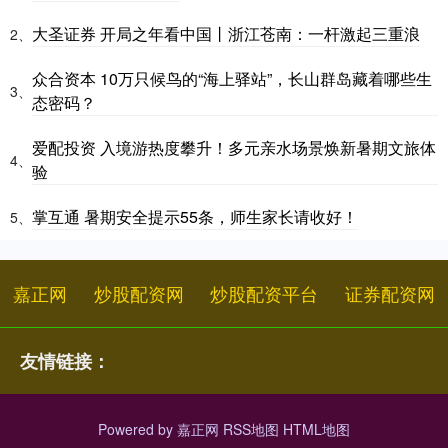
大圣证券 开局之年看中国丨浙江苍南：一杆激起三重浪
2、
众合资本 10万只候鸟的“海上驿站”，长山群岛藏着哪些生
3、
态密码？
爱配投资 入境游热度攀升！多元亲水场景焕新暑期文旅体
4、
验
掌互通 暑期安全提示55条，师生家长请收好！
5、
嘉正网
炒股配资网
炒股配资平台
证券配资网
友情链接：
Powered by
嘉正网
RSS地图
HTML地图