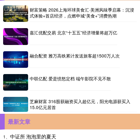
财富策略 2026上海环球美食汇·美洲风味季启幕：沉浸
式体验+首店经济，点燃申城“美食+”消费热潮
嘉汇优配交易 北京“十五五”经济增量将超万亿
融合配资 雅万高铁累计发送旅客超1500万人次
中联亿配 爱是愤怒定档 端午影院不见不散
芝麻财富 316股获融资买入超亿元，阳光电源获买入
15.0亿元居首
最新文章
中证所 泡泡里的夏天
1、