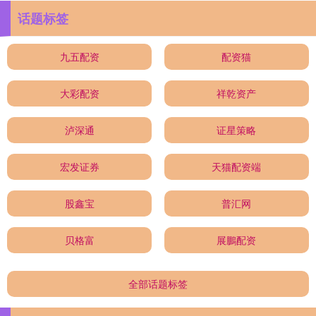
话题标签
九五配资
配资猫
大彩配资
祥乾资产
泸深通
证星策略
宏发证券
天猫配资端
股鑫宝
普汇网
贝格富
展鵬配资
全部话题标签