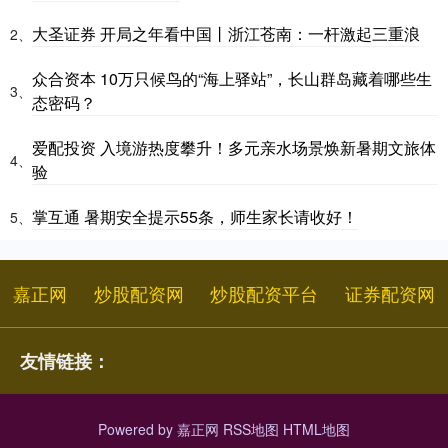
大圣证券 开局之年看中国丨浙江苍南：一杆激起三重浪
2、
众合资本 10万只候鸟的“海上驿站”，长山群岛藏着哪些生
3、
态密码？
爱配投资 入境游热度攀升！多元亲水场景焕新暑期文旅体
4、
验
掌互通 暑期安全提示55条，师生家长请收好！
5、
嘉正网
炒股配资网
炒股配资平台
证券配资网
友情链接：
Powered by
嘉正网
RSS地图
HTML地图